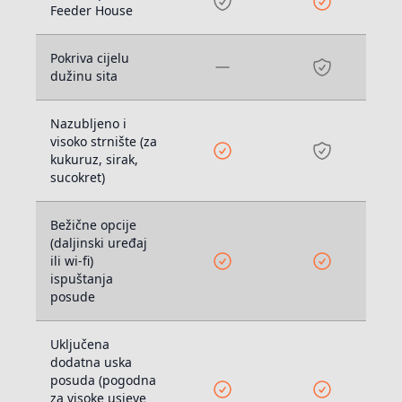
Feeder House
Pokriva cijelu
dužinu sita
Nazubljeno i
visoko strnište (za
kukuruz, sirak,
sucokret)
Bežične opcije
(daljinski uređaj
ili wi-fi)
ispuštanja
posude
Uključena
dodatna uska
posuda (pogodna
za visoke usjeve