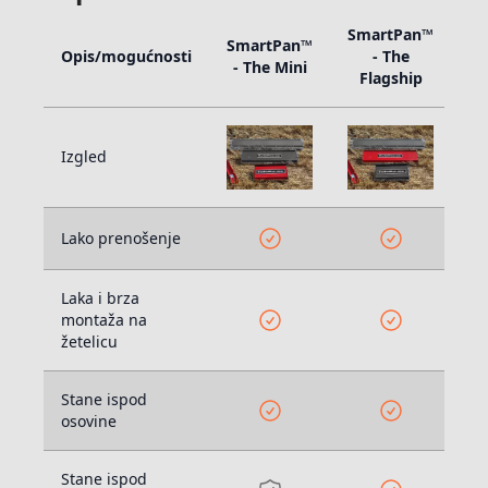
SmartPan™
Sm
SmartPan™
Opis/mogućnosti
- The
- 
- The Mini
Flagship
Izgled
Lako prenošenje
Laka i brza
montaža na
žetelicu
Stane ispod
osovine
Stane ispod