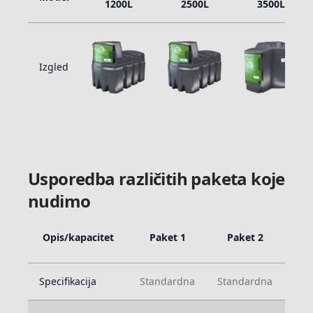
1200L
2500L
3500L
Izgled
Usporedba različitih paketa koje
nudimo
Opis/kapacitet
Paket 1
Paket 2
P
Specifikacija
Standardna
Standardna
Sta