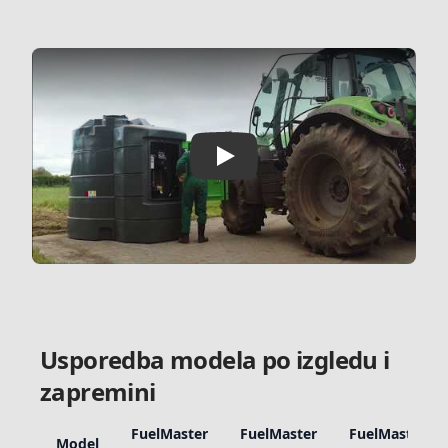
Play
Usporedba modela po izgledu i
zapremini
FuelMaster
FuelMaster
FuelMaster
Model