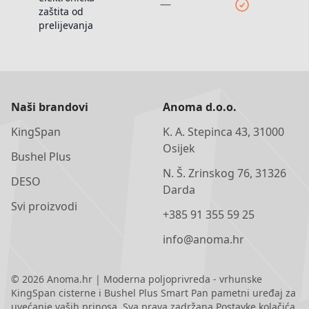
zaštita od
prelijevanja
Naši brandovi
Anoma d.o.o.
KingSpan
K. A. Stepinca 43, 31000
Osijek
Bushel Plus
N. Š. Zrinskog 76, 31326
DESO
Darda
Svi proizvodi
+385 91 355 59 25
info@anoma.hr
©
2026
Anoma.hr | Moderna poljoprivreda - vrhunske
KingSpan cisterne i Bushel Plus Smart Pan pametni uređaj za
uvećanje vaših prinosa. Sva prava zadržana.
Postavke kolačića